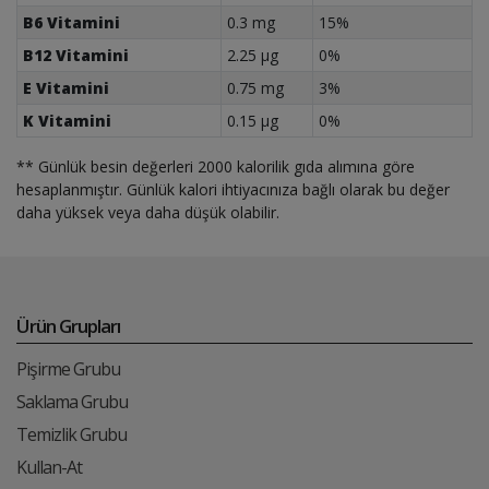
B6 Vitamini
0.3 mg
15%
B12 Vitamini
2.25 µg
0%
E Vitamini
0.75 mg
3%
K Vitamini
0.15 µg
0%
** Günlük besin değerleri 2000 kalorilik gıda alımına göre
hesaplanmıştır. Günlük kalori ihtiyacınıza bağlı olarak bu değer
daha yüksek veya daha düşük olabilir.
Ürün Grupları
Pişirme Grubu
Saklama Grubu
Temizlik Grubu
Kullan-At