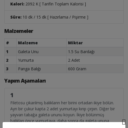
Kalori:
2092 K [ Tarifin Toplam Kalorisi ]
Süre:
10 dk / 15 dk [ Hazırlama / Pişirme ]
Malzemeler
#
Malzeme
Miktar
1
Galeta Unu
1.5 Su Bardağı
2
Yumurta
2 Adet
3
Panga Balığı
600 Gram
Yapım Aşamaları
1
Filetosu çıkarılmış balıkların her birini ortadan ikiye bölün.
Ayrı bir çukur kapta 2 adet yumurtayı kırıp çırpın. Diğer bir
yayvan tabağa galeta ununu koyun. İkiye bölünmüş
balıkları önce yumurtaya, daha sonra da galeta ununa
bulayıp, tavada kızdırılmış yağda (tercihan fındık yağı)