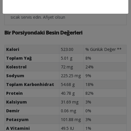
kızartın. Panga balığı hiç kılçıksız olduğu için ayıklama
gerektirmeden yenebilir. Kızaran balıkları salata yanında
sıcak servis edin. Afiyet olsun
Bir Porsiyondaki Besin Değerleri
Kalori
523.00
% Günlük Değer **
Toplam Yağ
5.01 g
8%
Kolestrol
72 mg
24%
Sodyum
225.25 mg
9%
Toplam Karbonhidrat
54.68 g
18%
Protein
40.78 g
82%
Kalsiyum
31.69 mg
3%
Demir
0.06 mg
0%
Potasyum
101.88 mg
3%
A Vitamini
49.5 IU
1%