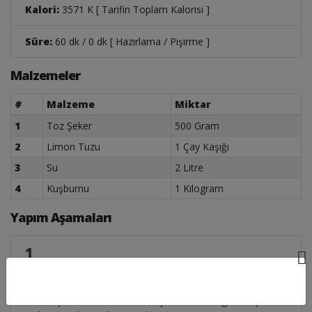
Kalori:
3571 K [ Tarifin Toplam Kalorisi ]
Süre:
60 dk / 0 dk [ Hazırlama / Pişirme ]
Malzemeler
#
Malzeme
Miktar
1
Toz Şeker
500 Gram
2
Limon Tuzu
1 Çay Kaşığı
3
Su
2 Litre
4
Kuşburnu
1 Kilogram
Yapım Aşamaları
1
kuşburnu köypazarlarında bulunur genelde uşak yöresine
aittir kuşburnuyu yıka içine tencerede su ve şekeri ky 1
saat kaynat limontuzunuda kaynarken at sogut ve iç tadı